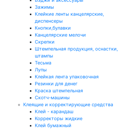
Бэджи и аксессуары
Зажимы
Клейкие ленты канцелярские,
диспенсеры
Кнопки,булавки
Канцелярские мелочи
Скрепки
Штемпельная продукция, оснастки,
штампы
Тесьма
Лупы
Клейкая лента упаковочная
Резинки для денег
Краска штемпельная
Скотч-машины
Клеящие и корректирующие средства
Клей - карандаш
Корректоры жидкие
Клей бумажный