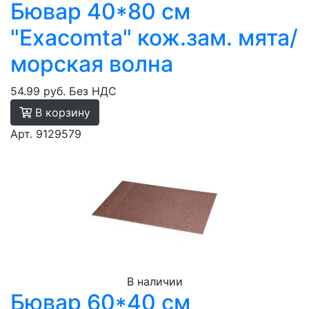
Бювар 40*80 см
"Exacomta" кож.зам. мята/
морская волна
54.99 руб.
Без НДС
В корзину
Арт. 9129579
В наличии
Бювар 60*40 см