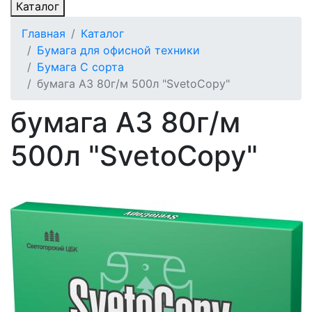
Каталог
Главная
Каталог
Бумага для офисной техники
Бумага C сорта
бумага A3 80г/м 500л "SvetoCopy"
бумага A3 80г/м
500л "SvetoCopy"