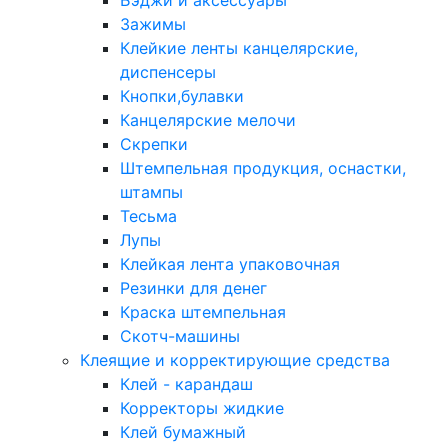
Бэджи и аксессуары
Зажимы
Клейкие ленты канцелярские,
диспенсеры
Кнопки,булавки
Канцелярские мелочи
Скрепки
Штемпельная продукция, оснастки,
штампы
Тесьма
Лупы
Клейкая лента упаковочная
Резинки для денег
Краска штемпельная
Скотч-машины
Клеящие и корректирующие средства
Клей - карандаш
Корректоры жидкие
Клей бумажный