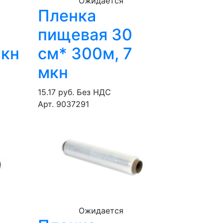
Ожидается
Пленка
пищевая 30
мкн
см* 300м, 7
мкн
15.17 руб.
Без НДС
Арт. 9037291
Ожидается