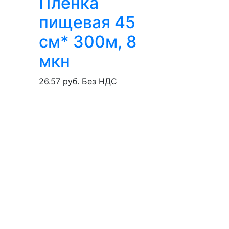
Пленка
пищевая 45
см* 300м, 8
мкн
26.57 руб.
Без НДС