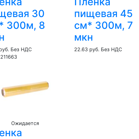
енка
Пленка
щевая 30
пищевая 45
* 300м, 8
см* 300м, 7
н
мкн
руб.
Без НДС
22.63 руб.
Без НДС
9211663
Ожидается
енка