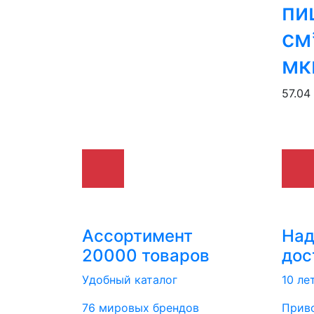
пи
см
мк
57.04
Ассортимент
На
20000 товаров
дос
Удобный каталог
10 ле
76 мировых брендов
Приво