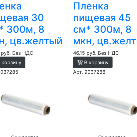
енка
Пленка
щевая 30
пищевая 45
* 300м, 8
см* 300м, 8
н, цв.желтый
мкн, цв.жел
 руб.
Без НДС
46.15 руб.
Без НДС
 корзину
В корзину
9037285
Арт. 9037288