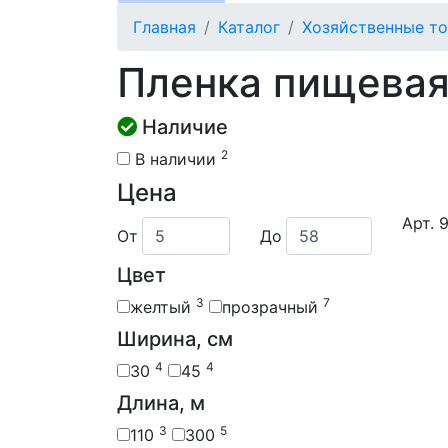
Главная
Каталог
Хозяйственные т
Пленка пищева
Наличие
2
В наличии
Цена
Арт. 
От
До
Цвет
3
7
желтый
прозрачный
Ширина, см
4
4
30
45
Длина, м
3
5
110
300