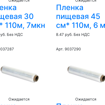
Ожидается
Ожидается
енка
Пленка
щевая 30
пищевая 45
* 110м, 7мкн
см* 110м, 6 
руб.
Без НДС
8.47 руб.
Без НДС
9037287
Арт. 9037290
Ожидается
Ожидается