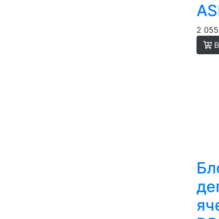
AS
2 055
В
Бл
де
яч