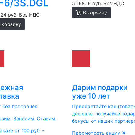
-6/3S.DGL
5 168.16 руб.
Без НДС
В корзину
.24 руб.
Без НДС
 корзину
дежная
Дарим подарки
тавка
уже 10 лет
т без просрочек
Приобретайте канцтовар
дешевле, получайте пода
зим. Заносим. Ставим.
бонусы от наших партнер
аказе от 100 руб. -
Просмотреть акции