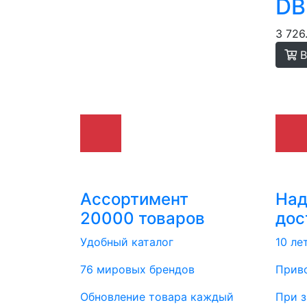
DB
3 726
В
Ассортимент
На
20000 товаров
дос
Удобный каталог
10 ле
76 мировых брендов
Приво
Обновление товара каждый
При з