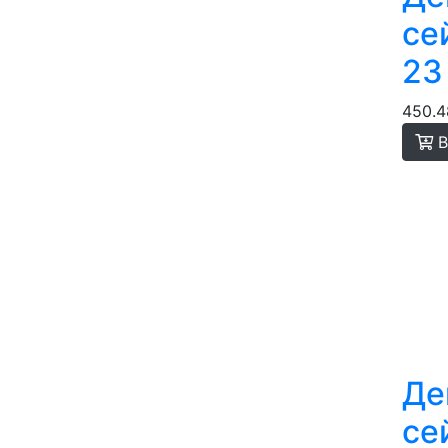
cе
23
450.4
В
Де
cе