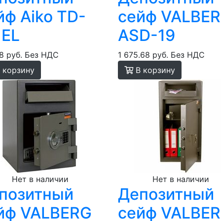
йф Aiko TD-
сейф VALBE
 EL
ASD-19
8 руб.
Без НДС
1 675.68 руб.
Без НДС
 корзину
В корзину
Нет в наличии
Нет в наличии
позитный
Депозитный
йф VALBERG
сейф VALBE