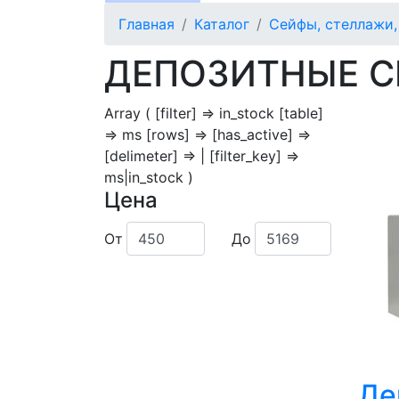
Главная
Каталог
Сейфы, стеллажи
ДЕПОЗИТНЫЕ 
Array ( [filter] => in_stock [table]
=> ms [rows] => [has_active] =>
[delimeter] => | [filter_key] =>
ms|in_stock )
Цена
От
До
Де