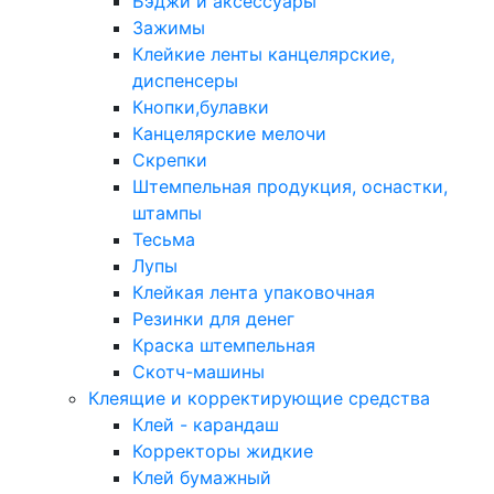
Бэджи и аксессуары
Зажимы
Клейкие ленты канцелярские,
диспенсеры
Кнопки,булавки
Канцелярские мелочи
Скрепки
Штемпельная продукция, оснастки,
штампы
Тесьма
Лупы
Клейкая лента упаковочная
Резинки для денег
Краска штемпельная
Скотч-машины
Клеящие и корректирующие средства
Клей - карандаш
Корректоры жидкие
Клей бумажный