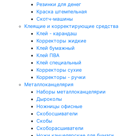
Резинки для денег
Краска штемпельная
Скотч-машины
Клеящие и корректирующие средства
Клей - карандаш
Корректоры жидкие
Клей бумажный
Клей ПВА
Клей специальный
Корректоры сухие
Корректоры - ручки
Металлоканцелярия
Наборы металлоканцелярии
Дыроколы
Ножницы офисные
Скобосшиватели
Скобы
Скоборасшиватели
Ножи канцелярские для бумаги