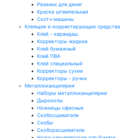
Резинки для денег
Краска штемпельная
Скотч-машины
Клеящие и корректирующие средства
Клей - карандаш
Корректоры жидкие
Клей бумажный
Клей ПВА
Клей специальный
Корректоры сухие
Корректоры - ручки
Металлоканцелярия
Наборы металлоканцелярии
Дыроколы
Ножницы офисные
Скобосшиватели
Скобы
Скоборасшиватели
Ножи канцелярские для бумаги