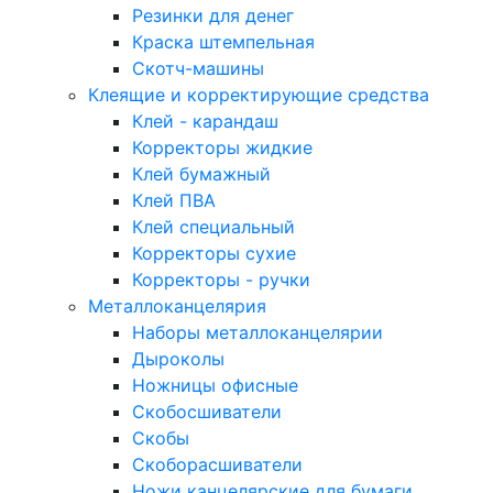
Резинки для денег
Краска штемпельная
Скотч-машины
Клеящие и корректирующие средства
Клей - карандаш
Корректоры жидкие
Клей бумажный
Клей ПВА
Клей специальный
Корректоры сухие
Корректоры - ручки
Металлоканцелярия
Наборы металлоканцелярии
Дыроколы
Ножницы офисные
Скобосшиватели
Скобы
Скоборасшиватели
Ножи канцелярские для бумаги